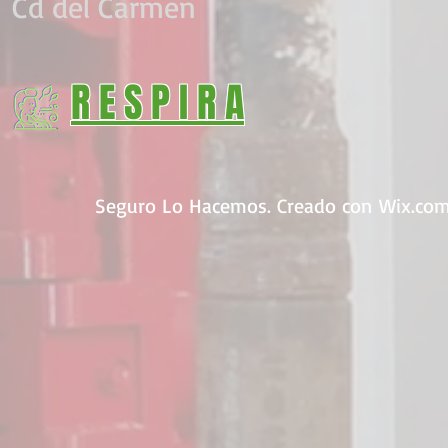
Cd del Carmen
R E S P I R A
Seguro Lo Hacemos. Creado con
Wix.co