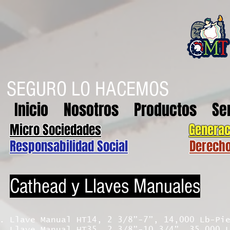
SEGURO LO HACEMOS
Inicio
Nosotros
Productos
Se
Micro Sociedades
Generac
Responsabilidad Social
Derech
Cathead y Llaves Manuales
Llave Manual HT14, 2 3/8”-7”, 14,000 Lb-Pi
Llave Manual HT35, 2 3/8”-10 3/4”, 35,000 