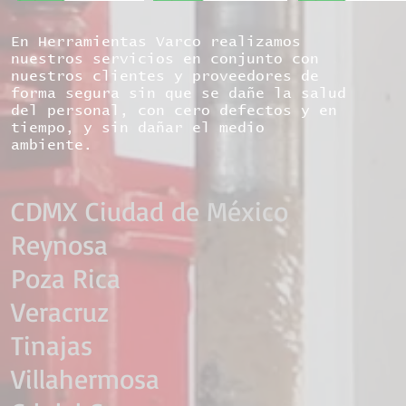
En Herramientas Varco realizamos
nuestros servicios en conjunto con
nuestros clientes y proveedores de
forma segura sin que se dañe la salud
del personal, con cero defectos y en
tiempo, y sin dañar el medio
ambiente.
CDMX Ciudad de México​
Reynosa
Poza Rica
Veracruz
Tinajas
Villahermosa