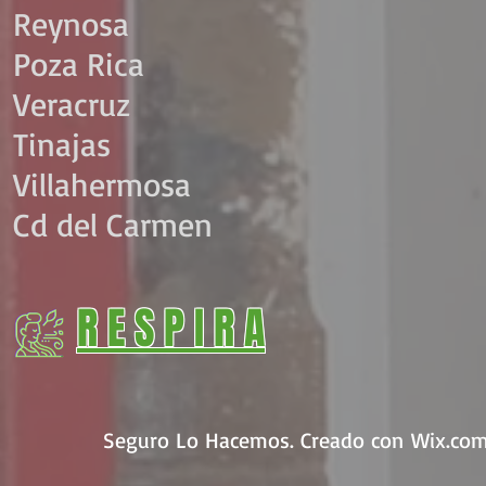
Reynosa
Poza Rica
Veracruz
Tinajas
Villahermosa
Cd del Carmen
R E S P I R A
Seguro Lo Hacemos. Creado con
Wix.co