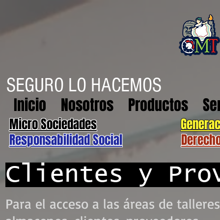
SEGURO LO HACEMOS
Inicio
Nosotros
Productos
Se
Micro Sociedades
Generac
Responsabilidad Social
Derech
Clientes y Pro
Para el acceso a las áreas de talleres