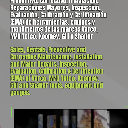
Preventivo, Correctivo, Instalación,
Reparaciones Mayores, Inspección,
Evaluación, Calibración y Certificación
(EMA) de herramientas, equipos y
manómetros de las marcas Varco,
M/D Totco, Koomey, Gill y Shaffer
Sales, Rentals, Preventive and
Corrective Maintenance, Installation
and Major Repairs, Inspection,
Evaluation, Calibration & Certification
(EMA) of Varco, M/D Totco, Koomey,
Gill and Shaffer tools, equipment and
gauges.