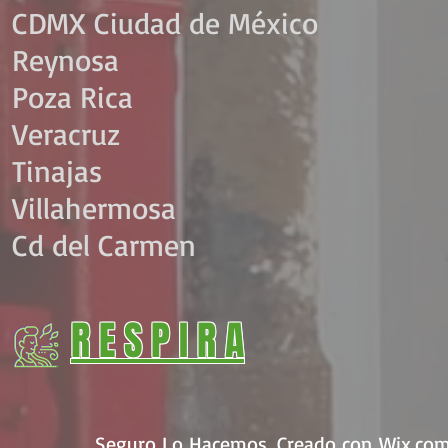
CDMX Ciudad de México​
Reynosa
Poza Rica
Veracruz
Tinajas
Villahermosa
Cd del Carmen
R E S P I R A
Seguro Lo Hacemos. Creado con
Wix.co