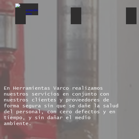
Instrumentación y Monitoreo
Bomba para Preventores 
Top
En Herramientas Varco realizamos
nuestros servicios en conjunto con
nuestros clientes y proveedores de
forma segura sin que se dañe la salud
del personal, con cero defectos y en
tiempo, y sin dañar el medio
ambiente.