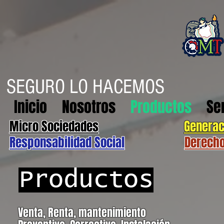
SEGURO LO HACEMOS
Inicio
Nosotros
Productos
Se
Micro Sociedades
Generac
Responsabilidad Social
Derech
Productos
Venta, Renta, mantenimiento