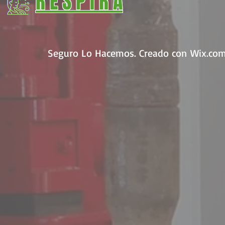
R E S P I R A
Seguro Lo Hacemos. Creado con
Wix.co