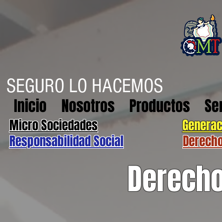
SEGURO LO HACEMOS
Inicio
Nosotros
Productos
Se
Micro Sociedades
Generac
Responsabilidad Social
Derech
Derech