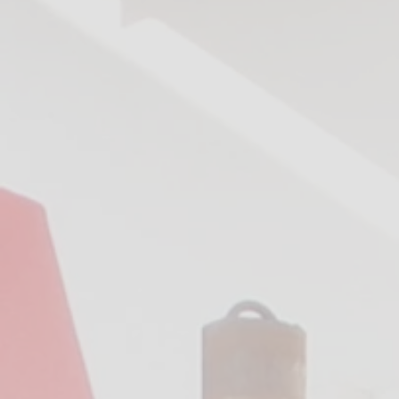
P
G
A
V
V
M
G
S
C
T
P
P
V
2
4