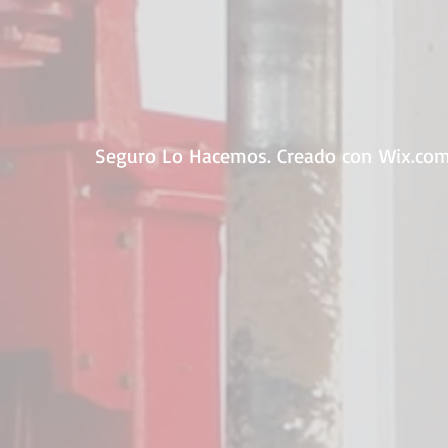
R E S P I R A
Seguro Lo Hacemos. Creado con
Wix.co