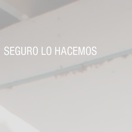
SEGURO LO HACEMOS
Inicio
Nosotros
Productos
Se
Micro Sociedades
Generac
Responsabilidad Social
Derech
UNIDAD DE POTENCIA HP-32S