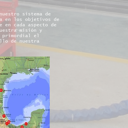
nuestro sistema de
a en los objetivos de
e en cada aspecto de
uestra misión y
 primordial el
llo de nuestra