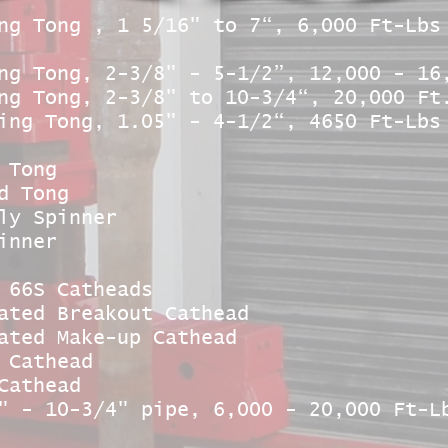
ng Tong , 1 5/16" to 7“, 6,000 Ft-Lbs
ng Tong, 2-3/8" - 5-1/2”, 12,000 - 16
ng Tong, 2-3/8" to 10-3/4“, 20,000 Ft
ing Tong, 1.05" - 4-1/2“, 4650 Ft-Lbs
 Tong
d Tong
ly Spinner
inner
 66S Catheads
ated Breakout Cathead
ated Make-up Cathead
 Cathead
Cathead
" - 10-3/4" pipe, 6,000 - 20,000 Ft-L